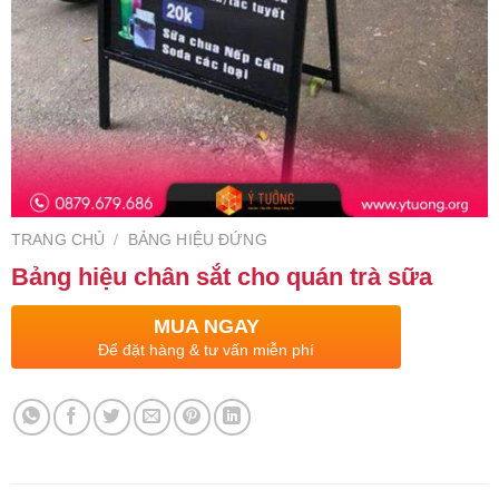
TRANG CHỦ
/
BẢNG HIỆU ĐỨNG
Bảng hiệu chân sắt cho quán trà sữa
MUA NGAY
Để đặt hàng & tư vấn miễn phí