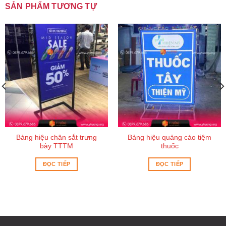
SẢN PHẨM TƯƠNG TỰ
Bảng hiệu chân sắt trưng
Bảng hiệu quảng cáo tiệm
bày TTTM
thuốc
ĐỌC TIẾP
ĐỌC TIẾP