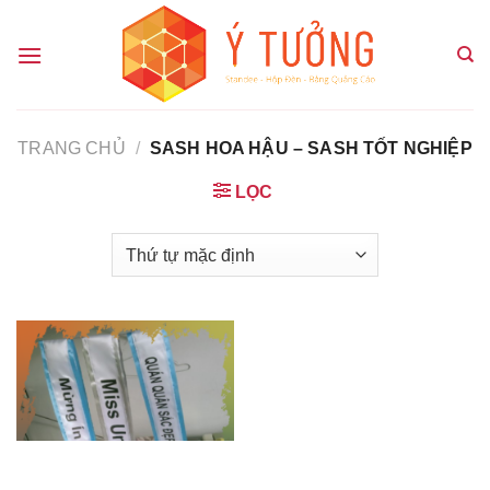
Chuyển
đến
nội
dung
TRANG CHỦ
/
SASH HOA HẬU – SASH TỐT NGHIỆP
LỌC