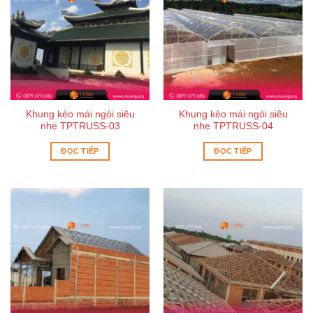
Khung kèo mái ngói siêu
Khung kèo mái ngói siêu
nhẹ TPTRUSS-03
nhẹ TPTRUSS-04
ĐỌC TIẾP
ĐỌC TIẾP