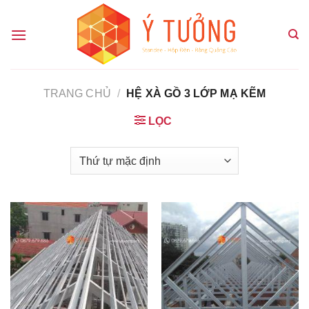
Chuyển
đến
nội
dung
TRANG CHỦ
/
HỆ XÀ GỒ 3 LỚP MẠ KẼM
LỌC