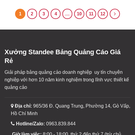
1
2
3
4
…
10
11
12
Xưởng Standee Bảng Quảng Cáo Giá
Rẻ
Giải pháp bảng quảng cáo doanh nghiệp uy tín chuyên
nghiệp với hơn 10 năm kinh nghiệm trong lĩnh vực thiết kế
quảng cáo
Địa chỉ:
965/36 Đ. Quang Trung, Phường 14, Gò Vấp,
Hồ Chí Minh
Hotline/Zalo:
0963.839.844
Giờ làm việc:
8:00 - 18:00, thứ 2 đến thứ 7 (trừ chủ