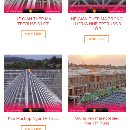
HỆ GIÀN THÉP MẠ
HỆ GIÀN THÉP MẠ TRỌNG
TPTRUSS 3 LỚP
LƯỢNG NHẸ TPTRUSS 3
LỚP
ĐỌC TIẾP
ĐỌC TIẾP
Khung kèo mái ngói siêu
Kèo Mái Lợp Ngói TP Truss
nhẹ TP Truss
ĐỌC TIẾP