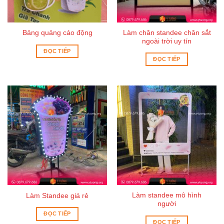
Làm chân standee chân sắt
Bảng quảng cáo động
ngoài trời uy tín
ĐỌC TIẾP
ĐỌC TIẾP
Làm standee mô hình
Làm Standee giá rẻ
người
ĐỌC TIẾP
ĐỌC TIẾP