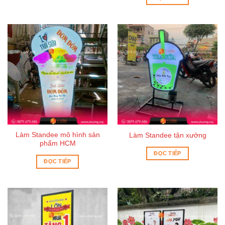
Làm Standee mô hình sản
Làm Standee tận xưởng
phẩm HCM
ĐỌC TIẾP
ĐỌC TIẾP