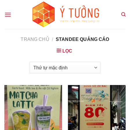
Chuyển
đến
nội
dung
TRANG CHỦ
/
STANDEE QUẢNG CÁO
LỌC