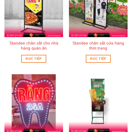
Standee chân sắt cho nhà
Standee chân sắt cửa hàng
hàng quán ăn
thời trang
ĐỌC TIẾP
ĐỌC TIẾP