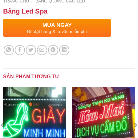
TRANG CHỦ
/
BẢNG QUẢNG CÁO LED
Bảng Led Spa
MUA NGAY
Để đặt hàng & tư vấn miễn phí
SẢN PHẨM TƯƠNG TỰ