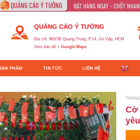
QUẢNG CÁO Ý TƯỞNG
Địa chỉ: 965/36 Quang Trung, P.14, Gò Vấp, HCM
Xem bản đồ >
Google Maps
SẢN PHẨM
TIN TỨC
LIÊN HỆ
TRAN
Cờ 
yêu