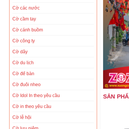
Cờ các nước
Cờ cầm tay
Cờ cánh buồm
Cờ công ty
Cờ dây
Cờ du lịch
Cờ để bàn
Cờ đuôi nheo
Cờ Idol In theo yêu cầu
SẢN PH
Cờ in theo yêu cầu
Cờ lễ hội
Cờ lưu niệm