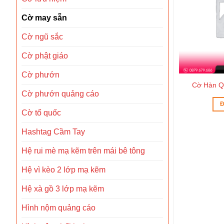
Cờ may sẵn
Cờ ngũ sắc
Cờ phật giáo
Cờ phướn
Cờ phật giáo dọc may theo yêu
 bền đẹp
Cờ Hàn Qu
cầu
Cờ phướn quảng cáo
ẾP
Đ
Cờ tổ quốc
ĐỌC TIẾP
Hashtag Cầm Tay
Hệ rui mè mạ kẽm trên mái bê tông
Hệ vì kèo 2 lớp mạ kẽm
Hệ xà gồ 3 lớp mạ kẽm
Hình nộm quảng cáo