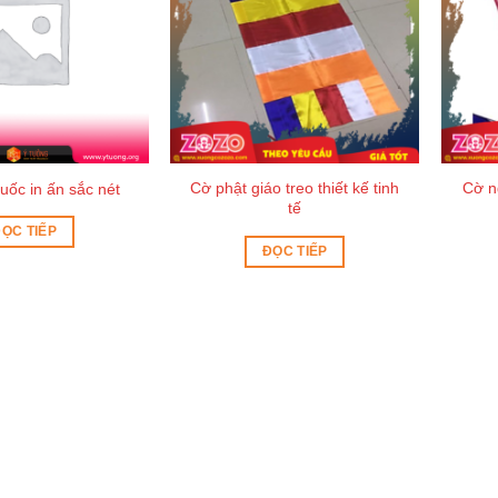
Cờ phật giáo treo thiết kế tinh
Cờ n
ốc in ấn sắc nét
tế
ỌC TIẾP
ĐỌC TIẾP