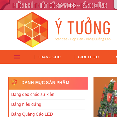
TRANG CHỦ
GIỚI THIỆU
DANH MỤC SẢN PHẨM
Băng đeo chéo sự kiện
Bảng hiệu đứng
Bảng Quảng Cáo LED