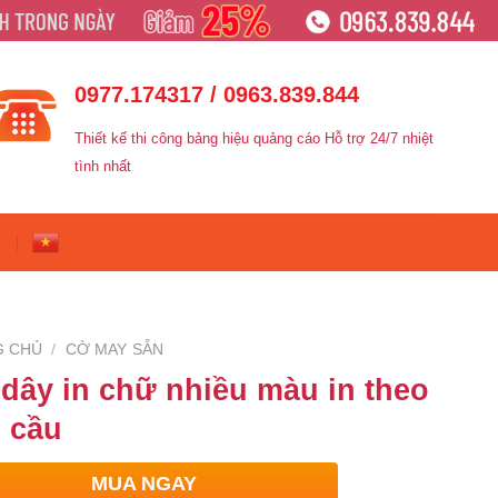
0977.174317 / 0963.839.844
Thiết kế thi công bảng hiệu quảng cáo Hỗ trợ 24/7 nhiệt
tình nhất
G CHỦ
/
CỜ MAY SẴN
dây in chữ nhiều màu in theo
 cầu
MUA NGAY