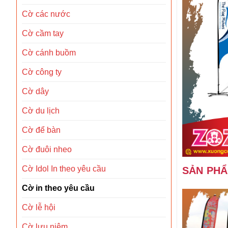
Cờ các nước
Cờ cầm tay
Cờ cánh buồm
Cờ công ty
Cờ dây
Cờ du lịch
Cờ để bàn
Cờ đuôi nheo
Cờ Idol In theo yêu cầu
SẢN PH
Cờ in theo yêu cầu
Cờ lễ hội
Cờ lưu niệm