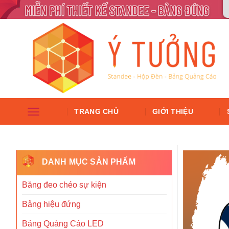
TRANG CHỦ
GIỚI THIỆU
DANH MỤC SẢN PHẨM
Băng đeo chéo sự kiện
Bảng hiệu đứng
Bảng Quảng Cáo LED