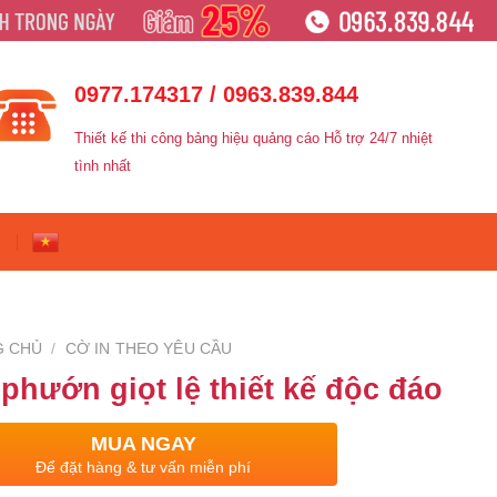
0977.174317 / 0963.839.844
Thiết kế thi công bảng hiệu quảng cáo Hỗ trợ 24/7 nhiệt
tình nhất
G CHỦ
/
CỜ IN THEO YÊU CẦU
phướn giọt lệ thiết kế độc đáo
MUA NGAY
Để đặt hàng & tư vấn miễn phí