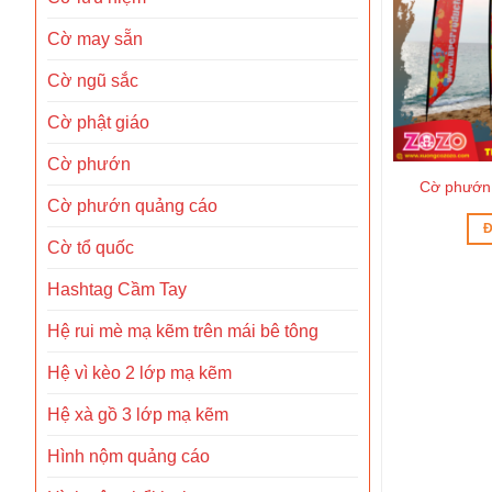
Cờ may sẵn
Cờ ngũ sắc
Cờ phật giáo
Cờ phướn
iên xuất sắc
Cờ phướn lưỡi liềm giá sỉ
Cờ phướn 
êu cầu
Cờ phướn quảng cáo
ĐỌC TIẾP
Đ
Cờ tổ quốc
ẾP
Hashtag Cầm Tay
Hệ rui mè mạ kẽm trên mái bê tông
Hệ vì kèo 2 lớp mạ kẽm
Hệ xà gồ 3 lớp mạ kẽm
Hình nộm quảng cáo