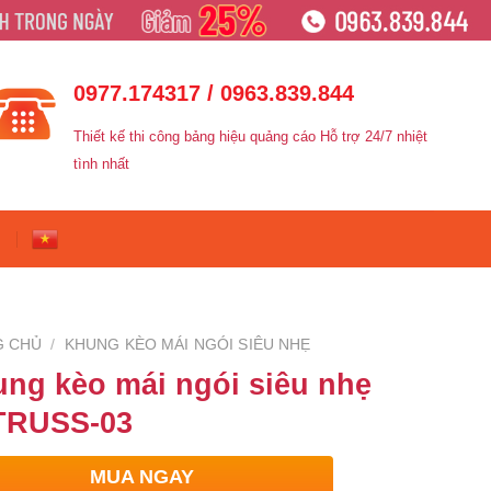
0977.174317 / 0963.839.844
Thiết kế thi công bảng hiệu quảng cáo Hỗ trợ 24/7 nhiệt
tình nhất
G CHỦ
/
KHUNG KÈO MÁI NGÓI SIÊU NHẸ
ng kèo mái ngói siêu nhẹ
TRUSS-03
MUA NGAY