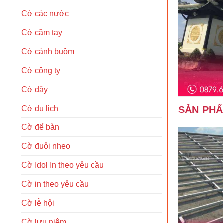
Cờ các nước
Cờ cầm tay
Cờ cánh buồm
Cờ công ty
Cờ dây
SẢN PH
Cờ du lịch
Cờ để bàn
Cờ đuôi nheo
Cờ Idol In theo yêu cầu
Cờ in theo yêu cầu
Cờ lễ hội
Cờ lưu niệm