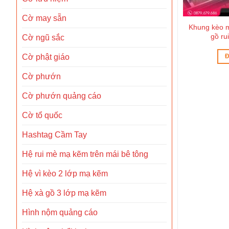
Cờ may sẵn
ói siêu nhẹ
Khung kèo mái ngói siêu nhẹ
Khung kèo m
-13
TPTRUSS-11
gồ r
Cờ ngũ sắc
Cờ phật giáo
ẾP
ĐỌC TIẾP
Đ
Cờ phướn
Cờ phướn quảng cáo
Cờ tổ quốc
Hashtag Cầm Tay
Hệ rui mè mạ kẽm trên mái bê tông
Hệ vì kèo 2 lớp mạ kẽm
Hệ xà gồ 3 lớp mạ kẽm
Hình nộm quảng cáo