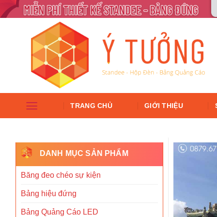
TRANG CHỦ
GIỚI THIỆU
DANH MỤC SẢN PHẨM
Băng đeo chéo sự kiện
Bảng hiệu đứng
Bảng Quảng Cáo LED