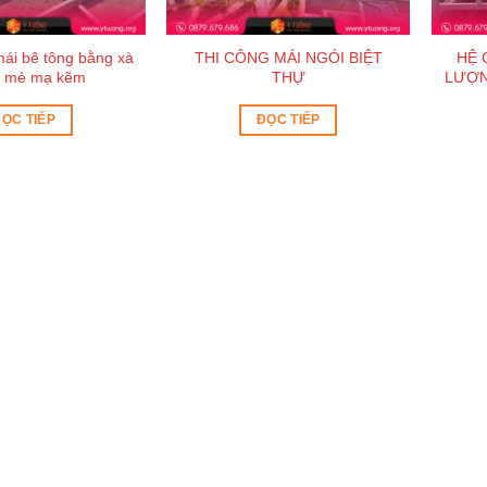
ái bê tông bằng xà
THI CÔNG MÁI NGÓI BIỆT
HỆ 
ui mè mạ kẽm
THỰ
LƯỢN
ỌC TIẾP
ĐỌC TIẾP