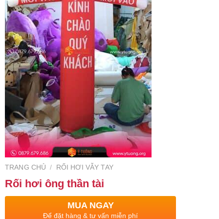
TRANG CHỦ
/
RỐI HƠI VẪY TAY
Rối hơi ông thần tài
MUA NGAY
Để đặt hàng & tư vấn miễn phí