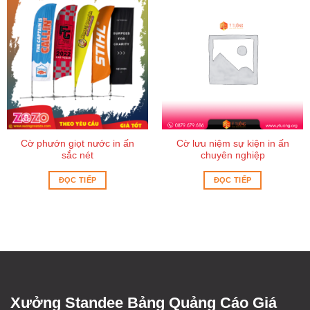
Cờ phướn giọt nước in ấn
Cờ lưu niệm sự kiện in ấn
sắc nét
chuyên nghiệp
ĐỌC TIẾP
ĐỌC TIẾP
Xưởng Standee Bảng Quảng Cáo Giá