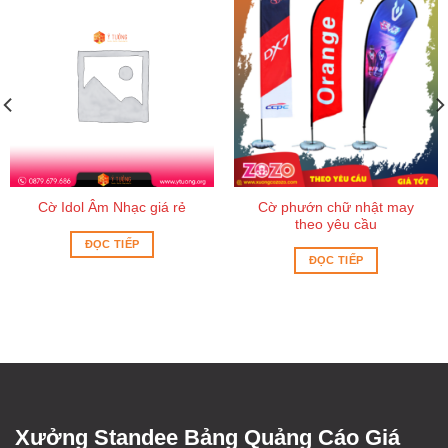
Cờ phướn chữ nhật may
Cờ Idol Âm Nhạc giá rẻ
theo yêu cầu
ĐỌC TIẾP
ĐỌC TIẾP
Xưởng Standee Bảng Quảng Cáo Giá