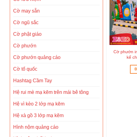
Cờ may sẵn
Cờ ngũ sắc
Cờ phật giáo
Cờ phướn
Cờ Idol Âu Mỹ thiết kế thời
Cờ phướn in
buồm giá rẻ
thượng
kế c
Cờ phướn quảng cáo
ẾP
Cờ tổ quốc
ĐỌC TIẾP
Đ
Hashtag Cầm Tay
Hệ rui mè mạ kẽm trên mái bê tông
Hệ vì kèo 2 lớp mạ kẽm
Hệ xà gồ 3 lớp mạ kẽm
Hình nộm quảng cáo