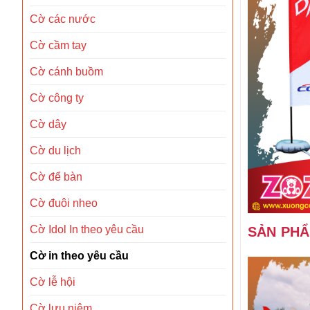
Cờ các nước
Cờ cầm tay
Cờ cánh buồm
Cờ công ty
Cờ dây
Cờ du lịch
Cờ để bàn
Cờ đuôi nheo
Cờ Idol In theo yêu cầu
SẢN PH
Cờ in theo yêu cầu
Cờ lễ hội
Cờ lưu niệm