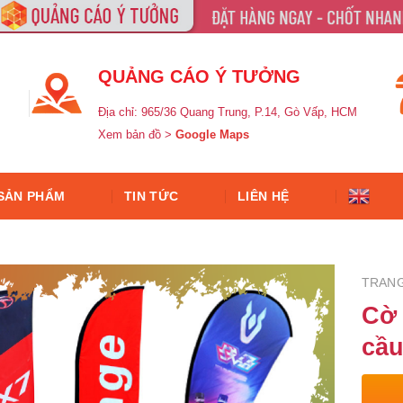
QUẢNG CÁO Ý TƯỞNG
Địa chỉ: 965/36 Quang Trung, P.14, Gò Vấp, HCM
Xem bản đồ >
Google Maps
SẢN PHẨM
TIN TỨC
LIÊN HỆ
TRAN
Cờ 
cầ