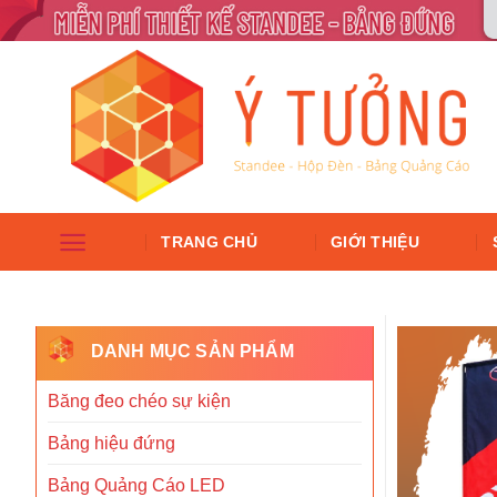
TRANG CHỦ
GIỚI THIỆU
DANH MỤC SẢN PHẨM
Băng đeo chéo sự kiện
Bảng hiệu đứng
Bảng Quảng Cáo LED