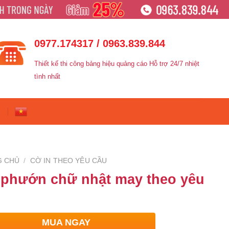
0977.174317 / 0963.839.844
Thiết kế thi công bảng hiệu quảng cáo Hỗ trợ 24/7 nhiệt
tình nhất
G CHỦ
/
CỜ IN THEO YÊU CẦU
phướn chữ nhật may theo yêu
u
MUA NGAY