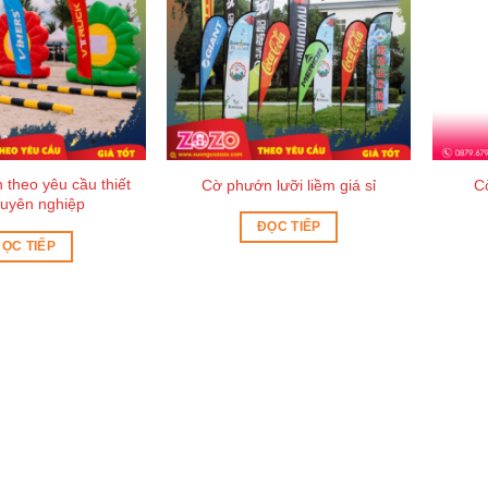
 theo yêu cầu thiết
Cờ phướn lưỡi liềm giá sỉ
C
huyên nghiệp
ĐỌC TIẾP
ỌC TIẾP