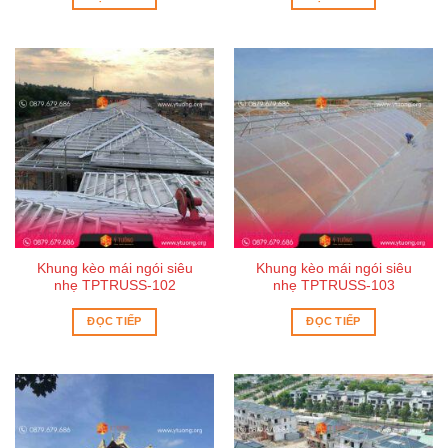
Khung kèo mái ngói siêu
Khung kèo mái ngói siêu
nhẹ TPTRUSS-102
nhẹ TPTRUSS-103
ĐỌC TIẾP
ĐỌC TIẾP