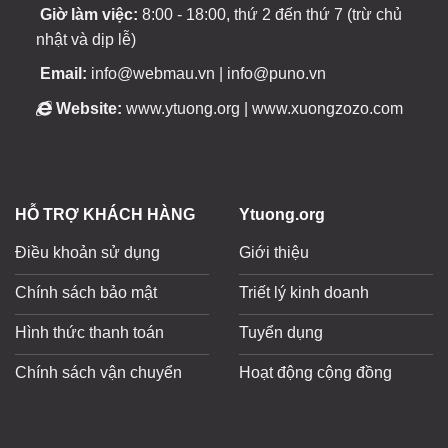
Giờ làm việc:
8:00 - 18:00, thứ 2 đến thứ 7 (trừ chủ
nhật và dịp lễ)
Email:
info@webmau.vn | info@puno.vn
Website:
www.ytuong.org | www.xuongzozo.com
HỖ TRỢ KHÁCH HÀNG
Ytuong.org
Điều khoản sử dụng
Giới thiệu
Chính sách bảo mật
Triết lý kinh doanh
Hình thức thanh toán
Tuyển dụng
Chính sách vận chuyển
Hoạt động cộng đồng