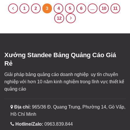
1
2
3
4
5
6
…
10
11
12
Xưởng Standee Bảng Quảng Cáo Giá
Rẻ
Giải pháp bảng quảng cáo doanh nghiệp uy tín chuyên
nghiệp với hơn 10 năm kinh nghiệm trong lĩnh vực thiết kế
quảng cáo
Địa chỉ:
965/36 Đ. Quang Trung, Phường 14, Gò Vấp,
Hồ Chí Minh
Hotline/Zalo:
0963.839.844