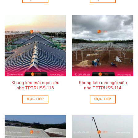
Khung kèo mái ngói siêu
Khung kèo mái ngói siêu
nhẹ TPTRUSS-113
nhẹ TPTRUSS-114
ĐỌC TIẾP
ĐỌC TIẾP