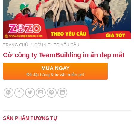
TRANG CHỦ
/
CỜ IN THEO YÊU CẦU
Cờ công ty TeamBuilding in ấn đẹp mắt
MUA NGAY
Để đặt hàng & tư vấn miễn phí
SẢN PHẨM TƯƠNG TỰ